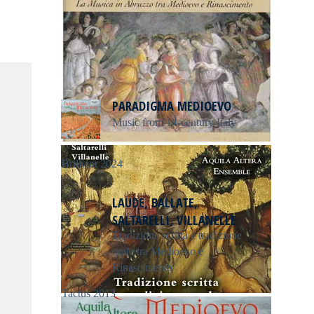
PARADIGMA MEDIOEVO
Music from 14-century Italy
Brilliant 2024
LAUDE, BALLATE,
SALTARELLI, VILLANELLE
Tradizione scritta e tradizione
orale tra Medioevo e
Rinascimento
Tactus 2013